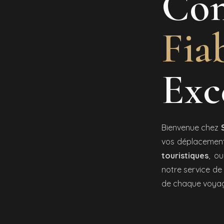
Con
Fiab
Exc
Bienvenue chez
vos déplacement
touristiques
, o
notre service de q
de chaque voyag